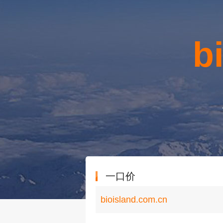
b
一口价
bioisland.com.cn