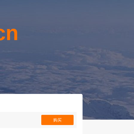
cn
！
购买